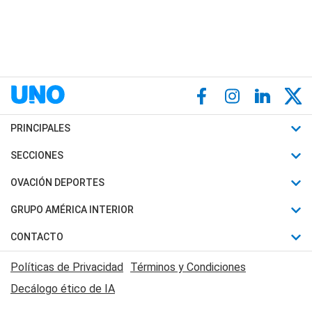
PRINCIPALES
Últimas Noticias
SECCIONES
Política
Horóscopo
OVACIÓN DEPORTES
Sociedad
Motores
Fútbol
GRUPO AMÉRICA INTERIOR
Policiales
Recetas
Mundial
Canal 7 en Vivo
CONTACTO
Judiciales
Trucos caseros
Automovilismo
Radio Nihuil
Acerca de Nosotros
Economia
Políticas de Privacidad
Términos y Condiciones
Series y Películas
Rugby
FM UNA
Contactanos
Decálogo ético de IA
Edictos y Solicitadas
Tenis
Radio Brava
Newsletter