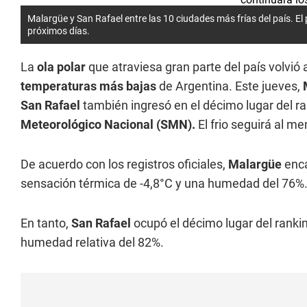
Malargüe y San Rafael entre las 10 ciudades más frías del país. El 
próximos días.
La
ola polar
que atraviesa gran parte del país volvió 
temperaturas más bajas
de Argentina. Este jueves,
San Rafael
también ingresó en el décimo lugar del ra
Meteorológico Nacional (SMN).
El frio seguirá al m
De acuerdo con los registros oficiales,
Malargüe
enca
sensación térmica de -4,8°C y una humedad del 76%
En tanto,
San Rafael
ocupó el décimo lugar del ranki
humedad relativa del 82%.