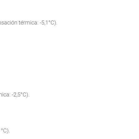
nsación térmica: -5,1°C).
ica: -2,5°C).
1°C).