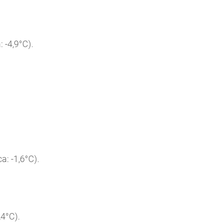
 -4,9°C).
a: -1,6°C).
,4°C).