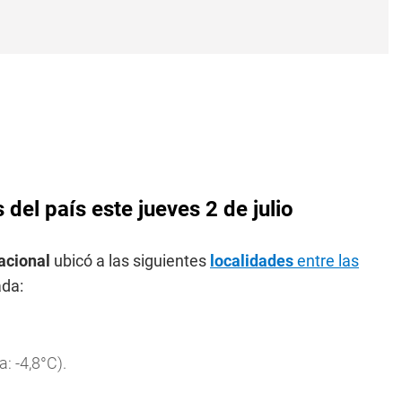
 del país este jueves 2 de julio
acional
ubicó a las siguientes
localidades
entre las
ada:
: -4,8°C).