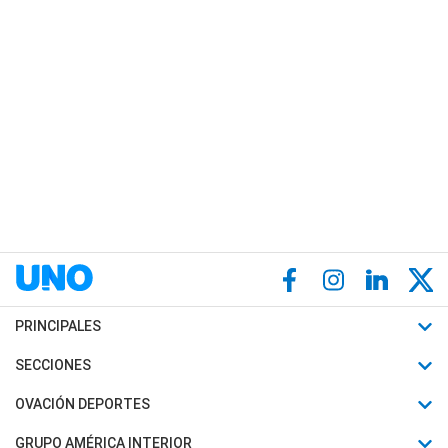
PRINCIPALES
Últimas Noticias
SECCIONES
Política
Horóscopo
OVACIÓN DEPORTES
Sociedad
Motores
Fútbol
GRUPO AMÉRICA INTERIOR