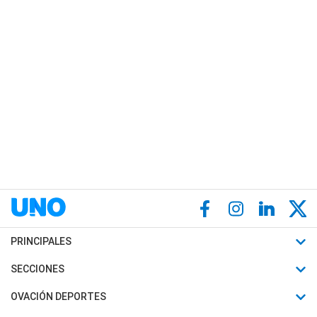
PRINCIPALES
Últimas Noticias
SECCIONES
Política
Horóscopo
OVACIÓN DEPORTES
Sociedad