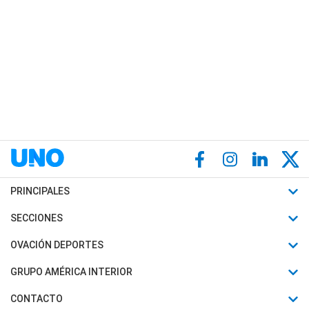
PRINCIPALES
Últimas Noticias
SECCIONES
Política
Horóscopo
OVACIÓN DEPORTES
Sociedad
Motores
Fútbol
GRUPO AMÉRICA INTERIOR
Policiales
Recetas
Mundial
Canal 7 en Vivo
CONTACTO
Judiciales