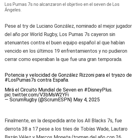
Los Pumas 7s no alcanzaron el objetivo en el seven de Los
Ángeles.
Pese al try de Luciano González, nominado al mejor jugador
del año por World Rugby, Los Pumas 7s cayeron sin
atenuantes contra el buen equipo español al que habían
vencido en los últimos 19 enfrentamientos y no pudieron
cerrar como esperaban la que fue una gran temporada.
Potencia y velocidad de González Rizzoni para el tryazo de
#LosPumas7s
contra España.
Mirá el Circuito Mundial de Seven en
#DisneyPlus
.
pic.twitter.com/V3bMsW2YFi
— ScrumRugby (@ScrumESPN)
May 4, 2025
Finalmente, en la despedida ante los All Blacks 7s, fue
derrota 38 a 17 pese a los tries de Tobías Wade, Lautaro
Bazán Vélez y Marcos Moneta (tryman del año con 26