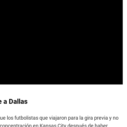
e a Dallas
 los futbolistas que viajaron para la gira previa y no
a concentración en Kansas City después de haber