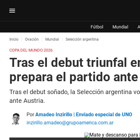
Fútbol
Mundial
A
Inicio
Ovación
Mundial
Selección argentina
COPA DEL MUNDO 2026
Tras el debut triunfal 
prepara el partido ante
Tras el debut soñado, la Selección argentina vo
ante Austria.
Por
Amadeo Inzirillo | Enviado especial de UNO
inzirillo.amadeo@grupoamerica.com.ar