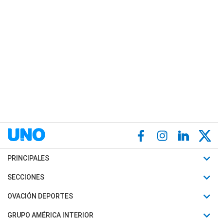
PRINCIPALES
Últimas Noticias
SECCIONES
Política
Horóscopo
OVACIÓN DEPORTES
Sociedad
Motores
Fútbol
GRUPO AMÉRICA INTERIOR