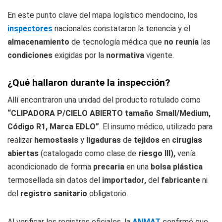
En este punto clave del mapa logístico mendocino, los
inspectores
nacionales constataron la tenencia y el
almacenamiento
de tecnología médica que
no reunía
las
condiciones
exigidas por la
normativa
vigente.
¿Qué hallaron durante la inspección?
Allí encontraron una unidad del producto rotulado como
“CLIPADORA P/CIELO ABIERTO tamaño Small/Medium,
Código R1, Marca EDLO”
. El insumo médico, utilizado para
realizar
hemostasis
y
ligaduras
de
tejidos
en
cirugías
abiertas
(catalogado como clase de
riesgo III),
venía
acondicionado de forma
precaria
en una
bolsa plástica
termosellada sin datos del
importador,
del
fabricante
ni
del
registro sanitario
obligatorio.
Al verificar los registros oficiales, la
ANMAT
confirmó que