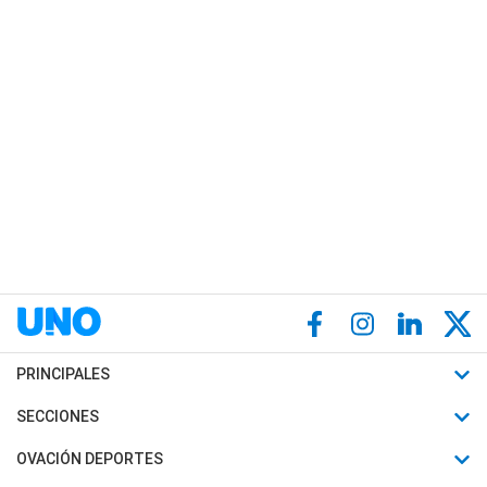
PRINCIPALES
Últimas Noticias
SECCIONES
Política
Horóscopo
OVACIÓN DEPORTES
Sociedad