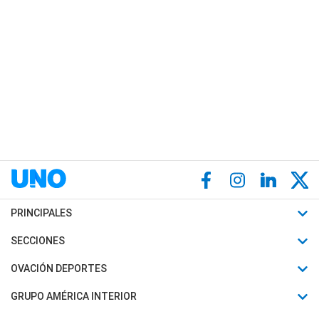
PRINCIPALES
Últimas Noticias
SECCIONES
Política
Horóscopo
OVACIÓN DEPORTES
Sociedad
Motores
Fútbol
GRUPO AMÉRICA INTERIOR
Policiales
Recetas
Mundial