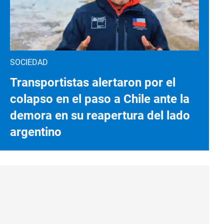
SOCIEDAD
Transportistas alertaron por el
colapso en el paso a Chile ante la
demora en su reapertura del lado
argentino