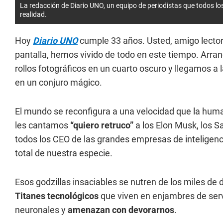
La redacción de
Diario UNO
, un equipo de periodistas que todos lo
realidad.
Hoy
Diario UNO
cumple 33 años. Usted, amigo lector,
pantalla, hemos vivido de todo en este tiempo. Arra
rollos fotográficos en un cuarto oscuro y llegamos 
en un conjuro mágico.
El mundo se reconfigura a una velocidad que la hu
les cantamos
“quiero retruco”
a los Elon Musk, los S
todos los CEO de las grandes empresas de inteligencia
total de nuestra especie.
Esos godzillas insaciables se nutren de los miles de
Titanes tecnológicos
que viven en enjambres de servi
neuronales y
amenazan con devorarnos
.