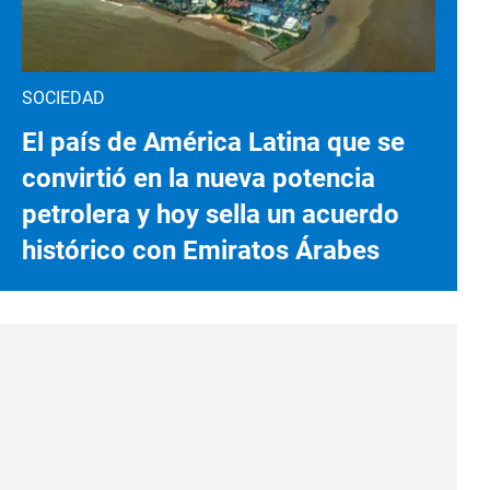
SOCIEDAD
El país de América Latina que se
convirtió en la nueva potencia
petrolera y hoy sella un acuerdo
histórico con Emiratos Árabes