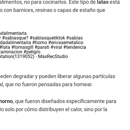
limentos, no para cocinarlos. Este tipo de
latas
está
s con barnices, resinas o capas de estaño que
dalimentaria
r
#sabiasque?
#sabiasquetiktok
#sabias
idadalimentaria
#horno
#envasemetalico
#lata
#tomasgill
#parati
#viral
#tendencia
taminacion
#peligro
ntation(1319052) - MaxRecStudio
pueden degradar y pueden liberar algunas partículas
al, que no fueron pensadas para hornear.
horno
, que fueron diseñados específicamente para
 No solo por cómo distribuyen el calor, sino por la