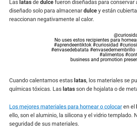
Las
latas
de
dulce
fueron diseñadas para conservar a
diseñado solo para almacenar
dulce
y están cubierta
reaccionan negativamente al calor.
@curiosida
No uses estos recipientes para hornea
#aprendeentiktok
#curiosidad
#curios
#envasedebatata
#envasedemembrillo
#alimentos
#con
business and promotion prese
Cuando calentamos estas
latas
, los materiales se 
químicas tóxicas. Las
latas
son de hojalata o de met
Los mejores materiales para hornear o colocar
en el
ello, son el aluminio, la silicona y el vidrio templado.
seguridad de sus materiales.