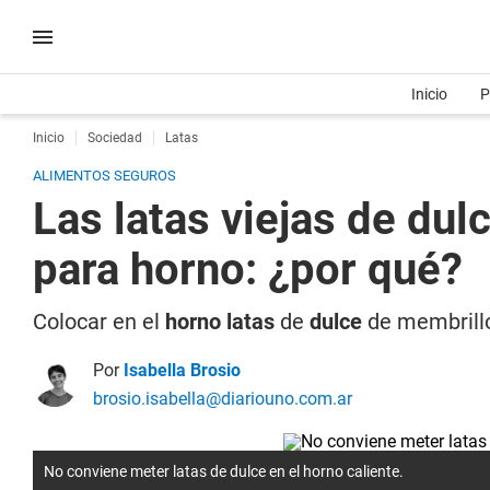
Inicio
P
Inicio
Sociedad
Latas
ALIMENTOS SEGUROS
Las latas viejas de du
para horno: ¿por qué?
Colocar en el
horno latas
de
dulce
de membrillo
Por
Isabella Brosio
brosio.isabella@diariouno.com.ar
No conviene meter latas de dulce en el horno caliente.