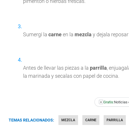
pimentón o hierbas frescas.
Sumergí la
carne
en la
mezcla
y dejala reposar
Antes de llevar las piezas a la
parrilla
, enjuaga
la marinada y secalas con papel de cocina.
+
Gratis:
Noticias 
TEMAS RELACIONADOS:
MEZCLA
CARNE
PARRILLA