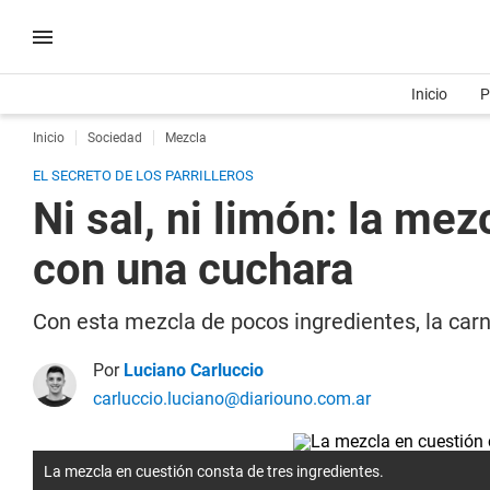
Inicio
P
Inicio
Sociedad
Mezcla
EL SECRETO DE LOS PARRILLEROS
Ni sal, ni limón: la me
con una cuchara
Con esta mezcla de pocos ingredientes, la car
Por
Luciano Carluccio
carluccio.luciano@diariouno.com.ar
La mezcla en cuestión consta de tres ingredientes.