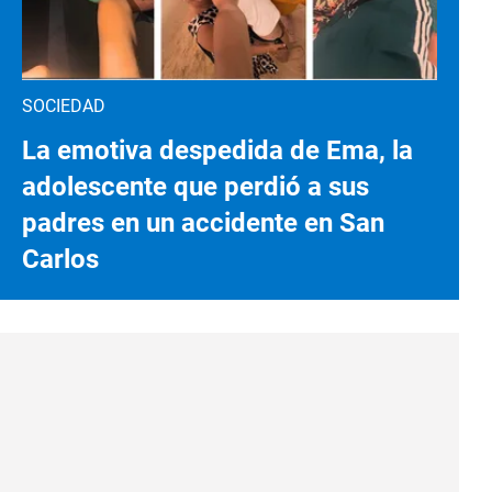
SOCIEDAD
La emotiva despedida de Ema, la
adolescente que perdió a sus
padres en un accidente en San
Carlos