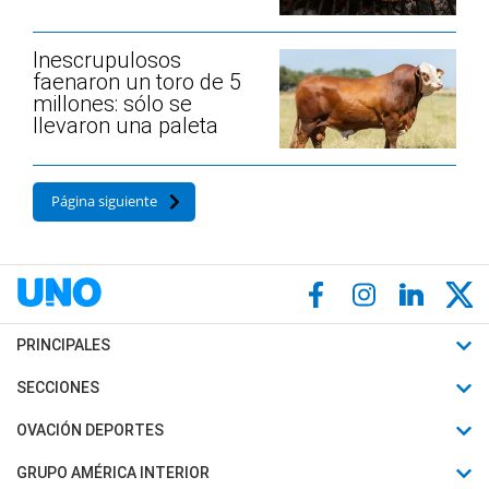
Inescrupulosos
faenaron un toro de 5
millones: sólo se
llevaron una paleta
Página siguiente
PRINCIPALES
Últimas Noticias
SECCIONES
Política
Horóscopo
OVACIÓN DEPORTES
Sociedad
Motores
Fútbol
GRUPO AMÉRICA INTERIOR