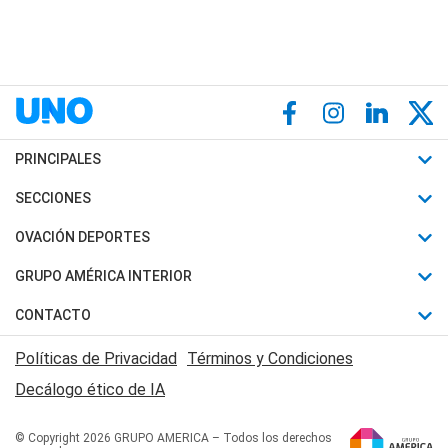
PRINCIPALES
Últimas Noticias
SECCIONES
Política
Horóscopo
OVACIÓN DEPORTES
Sociedad
Motores
Fútbol
GRUPO AMÉRICA INTERIOR
Policiales
Recetas
Mundial
Canal 7 en Vivo
CONTACTO
Judiciales
Trucos caseros
Automovilismo
Radio Nihuil
Acerca de Nosotros
Economia
Políticas de Privacidad
Términos y Condiciones
Series y Películas
Rugby
FM UNA
Contactanos
Decálogo ético de IA
Edictos y Solicitadas
Tenis
Radio Brava
Newsletter
Básquet
© Copyright 2026 GRUPO AMERICA – Todos los derechos
San Juan 8