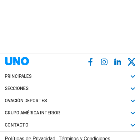
PRINCIPALES
Últimas Noticias
SECCIONES
Política
Horóscopo
OVACIÓN DEPORTES
Sociedad
Motores
Fútbol
GRUPO AMÉRICA INTERIOR
Policiales
Recetas
Mundial
Canal 7 en Vivo
CONTACTO
Judiciales
Trucos caseros
Automovilismo
Radio Nihuil
Acerca de Nosotros
Economia
Políticas de Privacidad
Términos y Condiciones