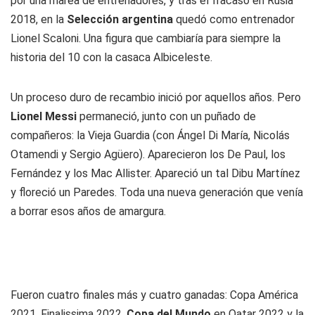
por una marea de entrenadores, y tras el fracaso en Rusia
2018, en la
Selección argentina
quedó como entrenador
Lionel Scaloni. Una figura que cambiaría para siempre la
historia del 10 con la casaca Albiceleste.
Un proceso duro de recambio inició por aquellos años. Pero
Lionel Messi
permaneció, junto con un puñado de
compañeros: la Vieja Guardia (con Ángel Di María, Nicolás
Otamendi y Sergio Agüero). Aparecieron los De Paul, los
Fernández y los Mac Allister. Apareció un tal Dibu Martínez
y floreció un Paredes. Toda una nueva generación que venía
a borrar esos años de amargura.
Fueron cuatro finales más y cuatro ganadas: Copa América
2021, Finalissima 2022,
Copa del Mundo
en Qatar 2022 y la