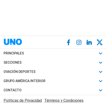
PRINCIPALES
Últimas Noticias
SECCIONES
Política
Horóscopo
OVACIÓN DEPORTES
Sociedad
Motores
Fútbol
GRUPO AMÉRICA INTERIOR
Policiales
Recetas
Mundial
Canal 7 en Vivo
CONTACTO
Judiciales
Trucos caseros
Automovilismo
Radio Nihuil
Acerca de Nosotros
Economia
Políticas de Privacidad
Términos y Condiciones
Series y Películas
Rugby
FM UNA