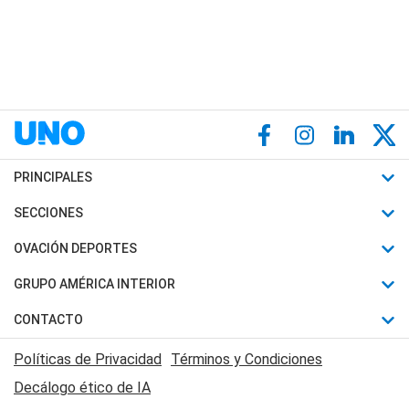
PRINCIPALES
Últimas Noticias
SECCIONES
Política
Horóscopo
OVACIÓN DEPORTES
Sociedad
Motores
Fútbol
GRUPO AMÉRICA INTERIOR
Policiales
Recetas
Mundial
Canal 7 en Vivo
CONTACTO
Judiciales
Trucos caseros
Automovilismo
Radio Nihuil
Acerca de Nosotros
Economia
Políticas de Privacidad
Términos y Condiciones
Series y Películas
Rugby
FM UNA
Contactanos
Decálogo ético de IA
Edictos y Solicitadas
Tenis
Radio Brava