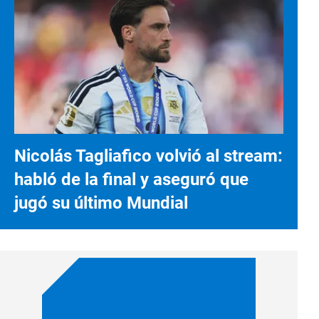
Nicolás Tagliafico volvió al stream:
habló de la final y aseguró que
jugó su último Mundial