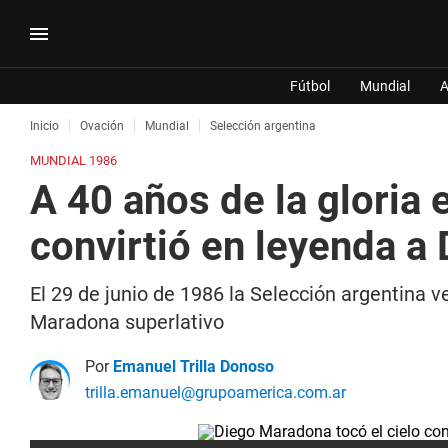
Fútbol
Mundial
A
Inicio
Ovación
Mundial
Selección argentina
MUNDIAL 1986
A 40 años de la gloria 
convirtió en leyenda a
El 29 de junio de 1986 la Selección argentina 
Maradona superlativo
Por
Emanuel Trilla Donoso
trilla.emanuel@grupoamerica.com.ar