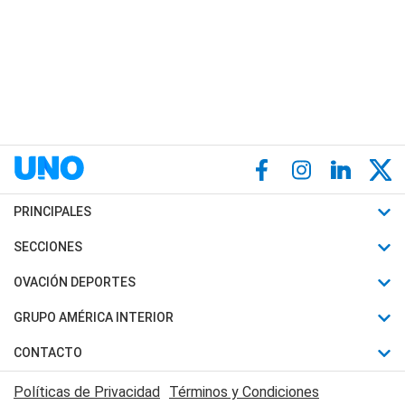
PRINCIPALES
Últimas Noticias
SECCIONES
Política
Horóscopo
OVACIÓN DEPORTES
Sociedad
Motores
Fútbol
GRUPO AMÉRICA INTERIOR
Policiales
Recetas
Mundial
Canal 7 en Vivo
CONTACTO
Judiciales
Trucos caseros
Automovilismo
Radio Nihuil
Acerca de Nosotros
Economia
Políticas de Privacidad
Términos y Condiciones
Series y Películas
Rugby