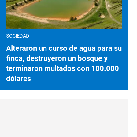
SOCIEDAD
Alteraron un curso de agua para su
finca, destruyeron un bosque y
terminaron multados con 100.000
dólares