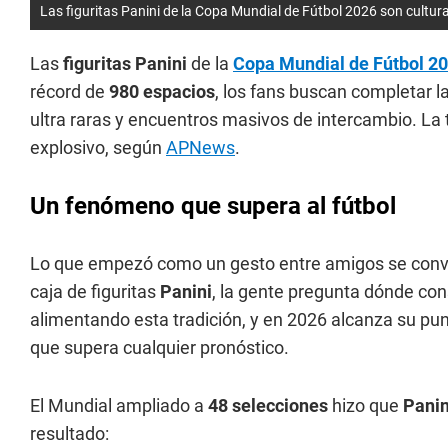
Las figuritas Panini de la Copa Mundial de Fútbol 2026 son cultur
Las
figuritas Panini
de la
Copa Mundial de Fútbol 2
récord de
980 espacios
, los fans buscan completar 
ultra raras y encuentros masivos de intercambio. L
explosivo, según
APNews
.
Un fenómeno que supera al fútbol
Lo que empezó como un gesto entre amigos se convir
caja de figuritas
Panini
, la gente pregunta dónde con
alimentando esta tradición, y en 2026 alcanza su 
que supera cualquier pronóstico.
El Mundial ampliado a
48 selecciones
hizo que
Panin
resultado: