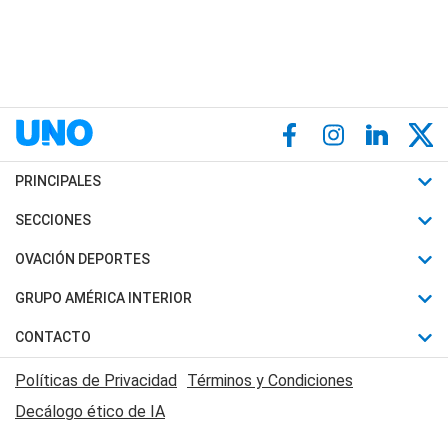
PRINCIPALES
Últimas Noticias
SECCIONES
Política
Horóscopo
OVACIÓN DEPORTES
Sociedad
Motores
Fútbol
GRUPO AMÉRICA INTERIOR
Policiales
Recetas
Mundial
Canal 7 en Vivo
CONTACTO
Judiciales
Trucos caseros
Automovilismo
Radio Nihuil
Acerca de Nosotros
Economia
Políticas de Privacidad
Términos y Condiciones
Series y Películas
Rugby
FM UNA
Contactanos
Decálogo ético de IA
Edictos y Solicitadas
Tenis
Radio Brava
Newsletter