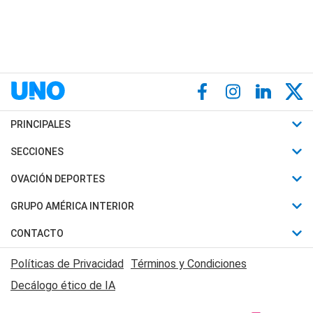
PRINCIPALES
Últimas Noticias
SECCIONES
Política
Horóscopo
OVACIÓN DEPORTES
Sociedad
Motores
Fútbol
GRUPO AMÉRICA INTERIOR
Policiales
Recetas
Mundial
Canal 7 en Vivo
CONTACTO
Judiciales
Trucos caseros
Automovilismo
Radio Nihuil
Acerca de Nosotros
Economia
Políticas de Privacidad
Términos y Condiciones
Series y Películas
Rugby
FM UNA
Contactanos
Decálogo ético de IA
Edictos y Solicitadas
Tenis
Radio Brava
Newsletter