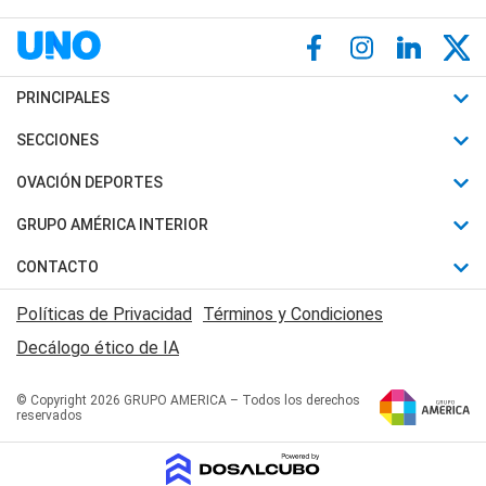
PRINCIPALES
Últimas Noticias
SECCIONES
Política
Horóscopo
OVACIÓN DEPORTES
Sociedad
Motores
Fútbol
GRUPO AMÉRICA INTERIOR
Policiales
Recetas
Mundial
Canal 7 en Vivo
CONTACTO
Judiciales
Trucos caseros
Automovilismo
Radio Nihuil
Acerca de Nosotros
Economia
Políticas de Privacidad
Términos y Condiciones
Series y Películas
Rugby
FM UNA
Contactanos
Decálogo ético de IA
Edictos y Solicitadas
Tenis
Radio Brava
Newsletter
Básquet
© Copyright 2026 GRUPO AMERICA – Todos los derechos
San Juan 8
reservados
Boxeo
Fuera de Juego