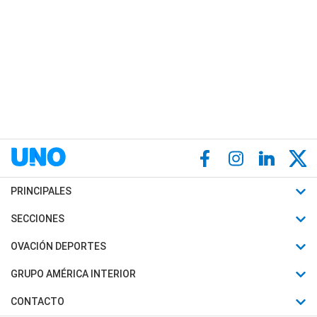
PRINCIPALES
Últimas Noticias
SECCIONES
Política
Horóscopo
OVACIÓN DEPORTES
Sociedad
Motores
Fútbol
GRUPO AMÉRICA INTERIOR
Policiales
Recetas
Mundial
Canal 7 en Vivo
CONTACTO
Judiciales
Trucos caseros