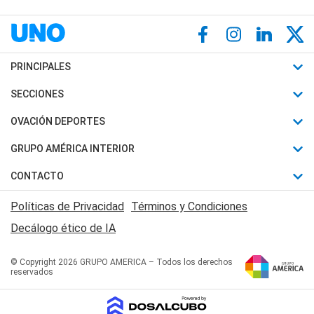
PRINCIPALES
Últimas Noticias
SECCIONES
Política
Horóscopo
OVACIÓN DEPORTES
Sociedad
Motores
Fútbol
GRUPO AMÉRICA INTERIOR
Policiales
Recetas
Mundial
Canal 7 en Vivo
CONTACTO
Judiciales
Trucos caseros
Automovilismo
Radio Nihuil
Acerca de Nosotros
Economia
Políticas de Privacidad
Términos y Condiciones
Series y Películas
Rugby
FM UNA
Contactanos
Decálogo ético de IA
Edictos y Solicitadas
Tenis
Radio Brava
Newsletter
Básquet
© Copyright 2026 GRUPO AMERICA – Todos los derechos
San Juan 8
reservados
Boxeo
Fuera de Juego