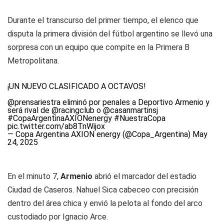
Durante el transcurso del primer tiempo, el elenco que
disputa la primera división del fútbol argentino se llevó una
sorpresa con un equipo que compite en la Primera B
Metropolitana.
¡UN NUEVO CLASIFICADO A OCTAVOS!
@prensariestra
eliminó por penales a Deportivo Armenio y
será rival de
@racingclub
o
@casanmartinsj
#CopaArgentinaAXIONenergy
#NuestraCopa
pic.twitter.com/ab8TnWijox
— Copa Argentina AXION energy (@Copa_Argentina)
May
24, 2025
En el minuto 7,
Armenio
abrió el marcador del estadio
Ciudad de Caseros. Nahuel Sica cabeceo con precisión
dentro del área chica y envió la pelota al fondo del arco
custodiado por Ignacio Arce.