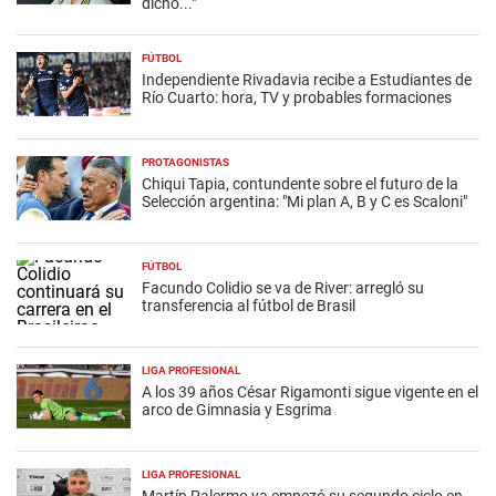
dicho..."
FÚTBOL
Independiente Rivadavia recibe a Estudiantes de
Río Cuarto: hora, TV y probables formaciones
PROTAGONISTAS
Chiqui Tapia, contundente sobre el futuro de la
Selección argentina: "Mi plan A, B y C es Scaloni"
FÚTBOL
Facundo Colidio se va de River: arregló su
transferencia al fútbol de Brasil
LIGA PROFESIONAL
A los 39 años César Rigamonti sigue vigente en el
arco de Gimnasia y Esgrima
LIGA PROFESIONAL
Martín Palermo ya empezó su segundo ciclo en