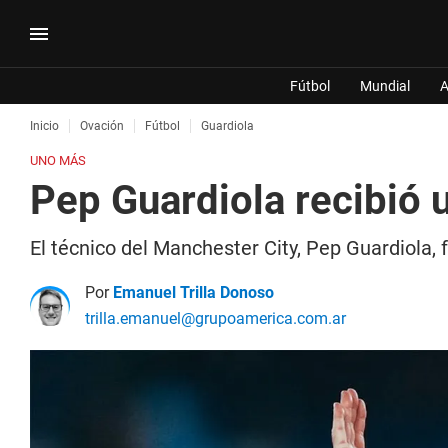
Fútbol
Mundial
A
Inicio
Ovación
Fútbol
Guardiola
UNO MÁS
Pep Guardiola recibió 
El técnico del Manchester City, Pep Guardiola, 
Por
Emanuel Trilla Donoso
trilla.emanuel@grupoamerica.com.ar