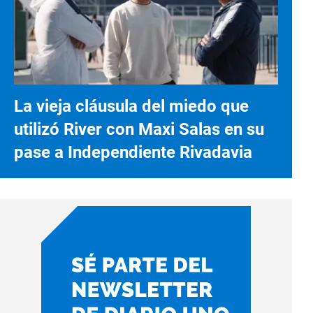
La vieja cláusula del miedo que
utilizó River con Maxi Salas en su
pase a Independiente Rivadavia