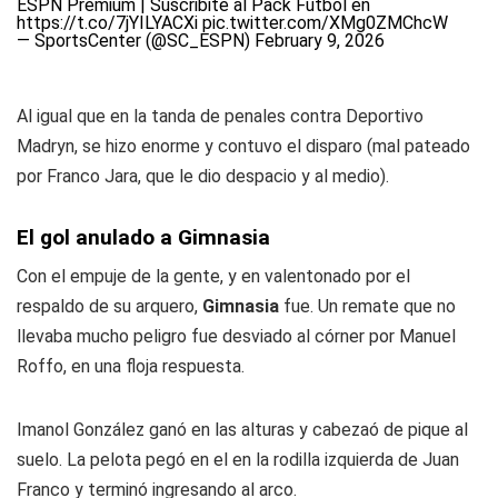
ESPN Premium | Suscribite al Pack Fútbol en
https://t.co/7jYILYACXi
pic.twitter.com/XMg0ZMChcW
— SportsCenter (@SC_ESPN)
February 9, 2026
Al igual que en la tanda de penales contra Deportivo
Madryn, se hizo enorme y contuvo el disparo (mal pateado
por Franco Jara, que le dio despacio y al medio).
El gol anulado a Gimnasia
Con el empuje de la gente, y en valentonado por el
respaldo de su arquero,
Gimnasia
fue. Un remate que no
llevaba mucho peligro fue desviado al córner por Manuel
Roffo, en una floja respuesta.
Imanol González ganó en las alturas y cabezaó de pique al
suelo. La pelota pegó en el en la rodilla izquierda de Juan
Franco y terminó ingresando al arco.