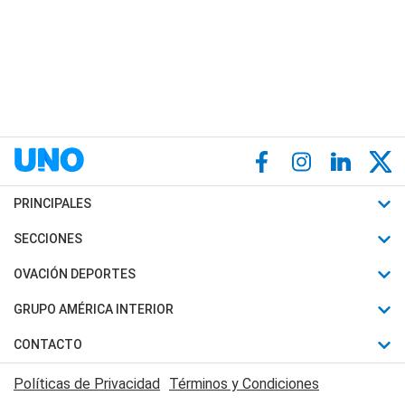
PRINCIPALES
Últimas Noticias
SECCIONES
Política
Horóscopo
OVACIÓN DEPORTES
Sociedad
Motores
Fútbol
GRUPO AMÉRICA INTERIOR
Policiales
Recetas
Mundial
Canal 7 en Vivo
CONTACTO
Judiciales
Trucos caseros
Automovilismo
Radio Nihuil
Acerca de Nosotros
Economia
Políticas de Privacidad
Términos y Condiciones
Series y Películas
Rugby
FM UNA