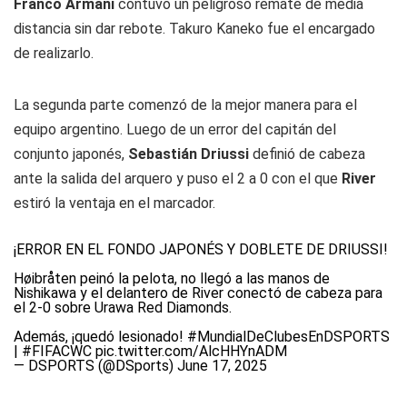
Franco Armani
contuvo un peligroso remate de media
distancia sin dar rebote. Takuro Kaneko fue el encargado
de realizarlo.
La segunda parte comenzó de la mejor manera para el
equipo argentino. Luego de un error del capitán del
conjunto japonés,
Sebastián Driussi
definió de cabeza
ante la salida del arquero y puso el 2 a 0 con el que
River
estiró la ventaja en el marcador.
¡ERROR EN EL FONDO JAPONÉS Y DOBLETE DE DRIUSSI!
Høibråten peinó la pelota, no llegó a las manos de
Nishikawa y el delantero de River conectó de cabeza para
el 2-0 sobre Urawa Red Diamonds.
Además, ¡quedó lesionado!
#MundialDeClubesEnDSPORTS
|
#FIFACWC
pic.twitter.com/AlcHHYnADM
— DSPORTS (@DSports)
June 17, 2025