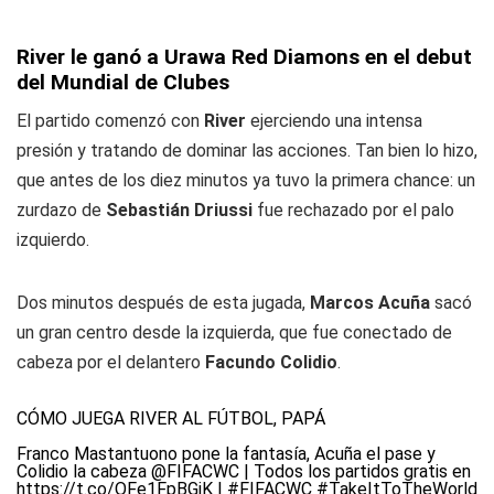
River le ganó a Urawa Red Diamons en el debut
del Mundial de Clubes
El partido comenzó con
River
ejerciendo una intensa
presión y tratando de dominar las acciones. Tan bien lo hizo,
que antes de los diez minutos ya tuvo la primera chance: un
zurdazo de
Sebastián Driussi
fue rechazado por el palo
izquierdo.
Dos minutos después de esta jugada,
Marcos Acuña
sacó
un gran centro desde la izquierda, que fue conectado de
cabeza por el delantero
Facundo Colidio
.
CÓMO JUEGA RIVER AL FÚTBOL, PAPÁ
Franco Mastantuono pone la fantasía, Acuña el pase y
Colidio la cabeza
@FIFACWC
| Todos los partidos gratis en
https://t.co/OFe1FpBGjK
|
#FIFACWC
#TakeItToTheWorld