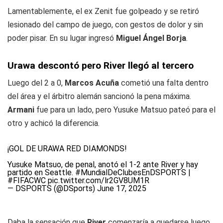
Lamentablemente, el ex Zenit fue golpeado y se retiró
lesionado del campo de juego, con gestos de dolor y sin
poder pisar. En su lugar ingresó
Miguel Ángel Borja
.
Urawa descontó pero River llegó al tercero
Luego del 2 a 0,
Marcos Acuña
cometió una falta dentro
del área y el árbitro alemán sancionó la pena máxima.
Armani
fue para un lado, pero Yusuke Matsuo pateó para el
otro y achicó la diferencia.
¡GOL DE URAWA RED DIAMONDS!
Yusuke Matsuo, de penal, anotó el 1-2 ante River y hay
partido en Seattle.
#MundialDeClubesEnDSPORTS
|
#FIFACWC
pic.twitter.com/lr2GV8UM1R
— DSPORTS (@DSports)
June 17, 2025
Daba la sensación que
River
comenzaría a quedarse luego