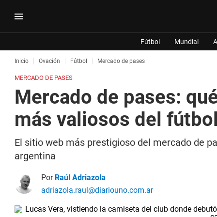
Fútbol
Mundial
A
Inicio
Ovación
Fútbol
Mercado de pases
MERCADO DE PASES
Mercado de pases: qué 
más valiosos del fútbol
El sitio web más prestigioso del mercado de pa
argentina
Por
Raúl Adriazola
adriazola.raul@diariouno.com.ar