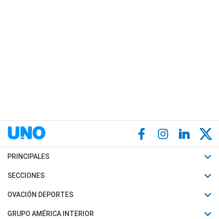
PRINCIPALES
Últimas Noticias
SECCIONES
Política
Horóscopo
OVACIÓN DEPORTES
Sociedad
Motores
Fútbol
GRUPO AMÉRICA INTERIOR