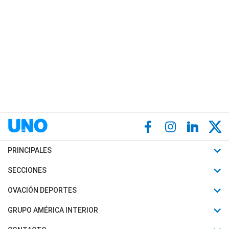
PRINCIPALES
Últimas Noticias
SECCIONES
Política
Horóscopo
OVACIÓN DEPORTES
Sociedad
Motores
Fútbol
GRUPO AMÉRICA INTERIOR
Policiales
Recetas
Mundial