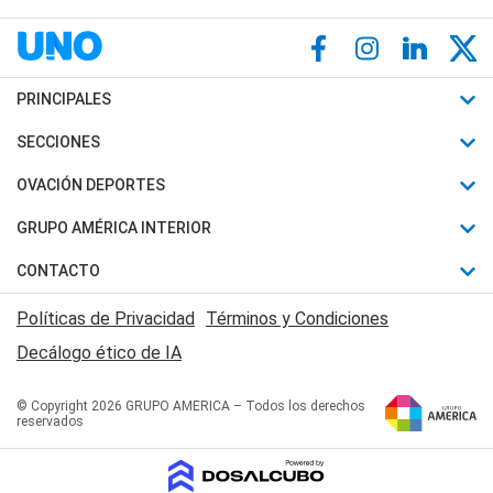
PRINCIPALES
Últimas Noticias
SECCIONES
Política
Horóscopo
OVACIÓN DEPORTES
Sociedad
Motores
Fútbol
GRUPO AMÉRICA INTERIOR
Policiales
Recetas
Mundial
Canal 7 en Vivo
CONTACTO
Judiciales
Trucos caseros
Automovilismo
Radio Nihuil
Acerca de Nosotros
Economia
Políticas de Privacidad
Términos y Condiciones
Series y Películas
Rugby
FM UNA
Contactanos
Decálogo ético de IA
Edictos y Solicitadas
Tenis
Radio Brava
Newsletter
Básquet
© Copyright 2026 GRUPO AMERICA – Todos los derechos
San Juan 8
reservados
Boxeo
Fuera de Juego