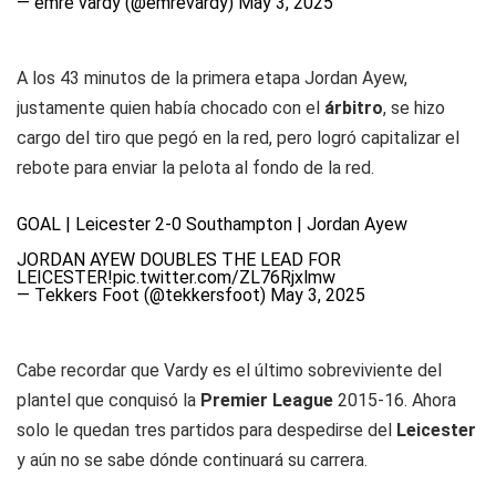
— emre vardy (@emrevardy)
May 3, 2025
A los 43 minutos de la primera etapa Jordan Ayew,
justamente quien había chocado con el
árbitro
, se hizo
cargo del tiro que pegó en la red, pero logró capitalizar el
rebote para enviar la pelota al fondo de la red.
GOAL | Leicester 2-0 Southampton | Jordan Ayew
JORDAN AYEW DOUBLES THE LEAD FOR
LEICESTER!
pic.twitter.com/ZL76Rjxlmw
— Tekkers Foot (@tekkersfoot)
May 3, 2025
Cabe recordar que Vardy es el último sobreviviente del
plantel que conquisó la
Premier League
2015-16. Ahora
solo le quedan tres partidos para despedirse del
Leicester
y aún no se sabe dónde continuará su carrera.