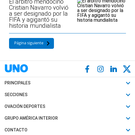
El árbitro mendocino
Cristian Navarro volvió
a ser designado por la
FIFA y agigantó su
historia mundialista
Página siguiente
PRINCIPALES
Últimas Noticias
SECCIONES
Política
Horóscopo
OVACIÓN DEPORTES
Sociedad
Motores
Fútbol
GRUPO AMÉRICA INTERIOR
Policiales
Recetas
Mundial
Canal 7 en Vivo
CONTACTO
Judiciales