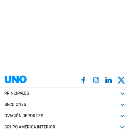
PRINCIPALES
Últimas Noticias
SECCIONES
Política
Horóscopo
OVACIÓN DEPORTES
Sociedad
Motores
Fútbol
GRUPO AMÉRICA INTERIOR