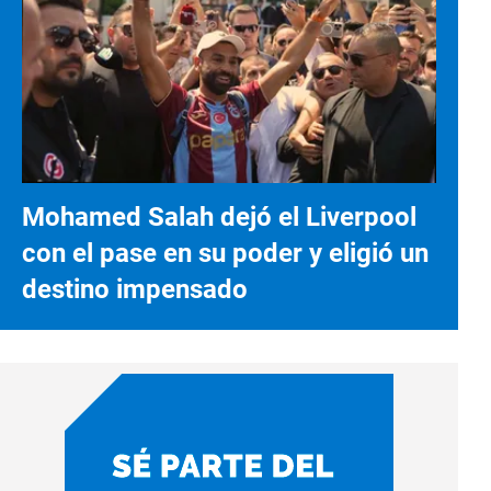
Mohamed Salah dejó el Liverpool
con el pase en su poder y eligió un
destino impensado