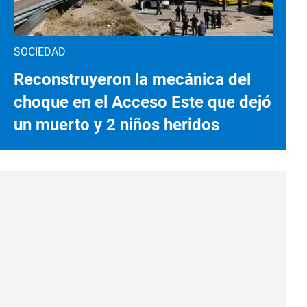
SOCIEDAD
Reconstruyeron la mecánica del
choque en el Acceso Este que dejó
un muerto y 2 niños heridos