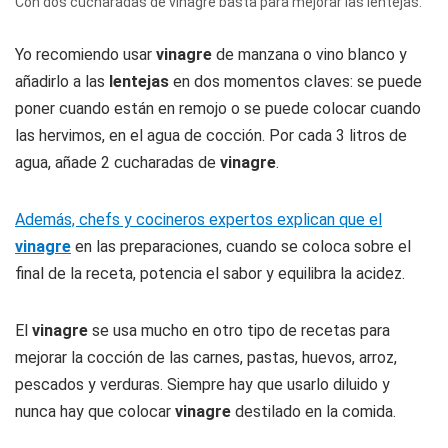
Con dos cucharadas de vinagre basta para mejorar las lentejas.
Yo recomiendo usar
vinagre
de manzana o vino blanco y
añadirlo a las
lentejas
en dos momentos claves: se puede
poner cuando están en remojo o se puede colocar cuando
las hervimos, en el agua de cocción. Por cada 3 litros de
agua, añade 2 cucharadas de
vinagre
.
Además, chefs y cocineros expertos explican que el
vinagre
en las preparaciones, cuando se coloca sobre el
final de la receta, potencia el sabor y equilibra la acidez.
El
vinagre
se usa mucho en otro tipo de recetas para
mejorar la cocción de las carnes, pastas, huevos, arroz,
pescados y verduras. Siempre hay que usarlo diluido y
nunca hay que colocar
vinagre
destilado en la comida.