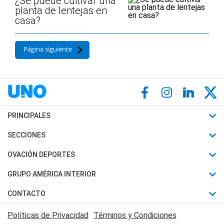
¿Se puede cultivar una
planta de lentejas en
casa?
Página siguiente
PRINCIPALES
Últimas Noticias
SECCIONES
Política
Horóscopo
OVACIÓN DEPORTES
Sociedad
Motores
Fútbol
GRUPO AMÉRICA INTERIOR
Policiales
Recetas
Mundial
Canal 7 en Vivo
CONTACTO
Judiciales
Trucos caseros
Automovilismo
Radio Nihuil
Acerca de Nosotros
Economia
Políticas de Privacidad
Términos y Condiciones
Series y Películas
Rugby