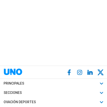
PRINCIPALES
Últimas Noticias
SECCIONES
Política
Horóscopo
OVACIÓN DEPORTES