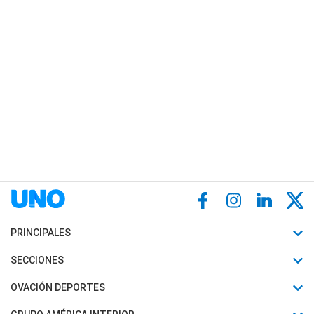
PRINCIPALES
Últimas Noticias
SECCIONES
Política
Horóscopo
OVACIÓN DEPORTES
Sociedad
Motores