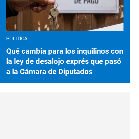
POLÍTICA
Qué cambia para los inquilinos con
la ley de desalojo exprés que pasó
a la Cámara de Diputados