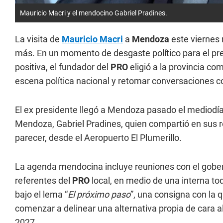
Mauricio Macri y el mendocino Gabriel Pradines.
La visita de
Mauricio Macri
a
Mendoza
este viernes 
más. En un momento de desgaste político para el pr
positiva, el fundador del
PRO
eligió a la provincia co
escena política nacional y retomar conversaciones c
El ex presidente llegó a Mendoza pasado el mediodía 
Mendoza, Gabriel Pradines, quien compartió en sus r
parecer, desde el Aeropuerto El Plumerillo.
La agenda mendocina incluye reuniones con el gob
referentes del
PRO
local, en medio de una interna tod
bajo el lema “
El próximo paso
”, una consigna con la 
comenzar a delinear una alternativa propia de cara a
2027.