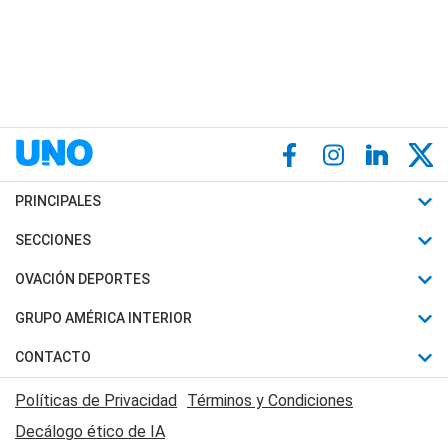
PRINCIPALES
Últimas Noticias
SECCIONES
Política
Horóscopo
OVACIÓN DEPORTES
Sociedad
Motores
Fútbol
GRUPO AMÉRICA INTERIOR
Policiales
Recetas
Mundial
Canal 7 en Vivo
CONTACTO
Judiciales
Trucos caseros
Automovilismo
Radio Nihuil
Acerca de Nosotros
Economia
Políticas de Privacidad
Términos y Condiciones
Series y Películas
Rugby
FM UNA
Contactanos
Decálogo ético de IA
Edictos y Solicitadas
Tenis