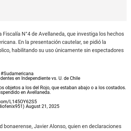
la Fiscalía N°4 de Avellaneda, que investiga los hechos
icana. En la presentación cautelar, se pidió la
blico, habilitando su uso únicamente sin espectadores
|
#Sudamericana
identes en Independiente vs. U. de Chile
os objetos a los del Rojo, que estaban abajo o a los costados.
uspendido en Avellaneda.
er.com/L145OY62S5
diofenix951)
August 21, 2025
ad bonaerense, Javier Alonso, quien en declaraciones