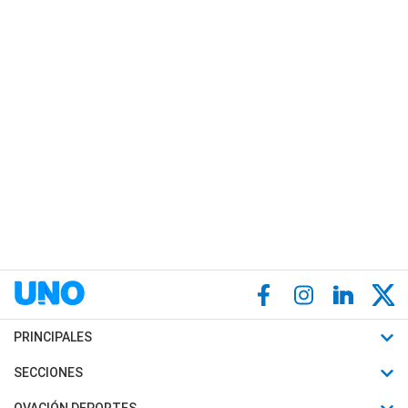
PRINCIPALES
Últimas Noticias
SECCIONES
Política
Horóscopo