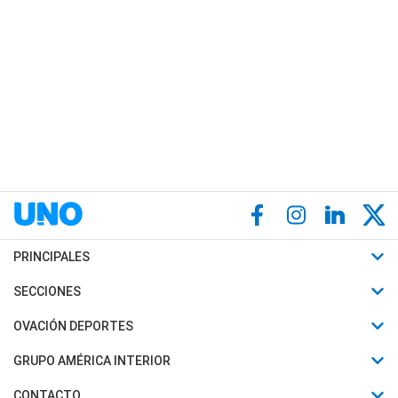
PRINCIPALES
Últimas Noticias
SECCIONES
Política
Horóscopo
OVACIÓN DEPORTES
Sociedad
Motores
Fútbol
GRUPO AMÉRICA INTERIOR
Policiales
Recetas
Mundial
Canal 7 en Vivo
CONTACTO