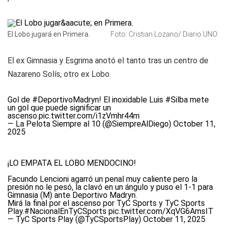
El Lobo jugará en Primera.
Foto: Cristian Lozano/ Diario UNO
El ex Gimnasia y Esgrima anotó el tanto tras un centro de
Nazareno Solís, otro ex Lobo.
Gol de
#DeportivoMadryn
! El inoxidable Luis
#Silba
mete
un gol que puede significar un
ascenso.
pic.twitter.com/i1zVmhr44m
— La Pelota Siempre al 10 (@SiempreAlDiego)
October 11,
2025
¡LO EMPATA EL LOBO MENDOCINO!
Facundo Lencioni agarró un penal muy caliente pero la
presión no le pesó, la clavó en un ángulo y puso el 1-1 para
Gimnasia (M) ante Deportivo Madryn.
Mirá la final por el ascenso por TyC Sports y TyC Sports
Play.
#NacionalEnTyCSports
pic.twitter.com/XqVG6AmsIT
— TyC Sports Play (@TyCSportsPlay)
October 11, 2025