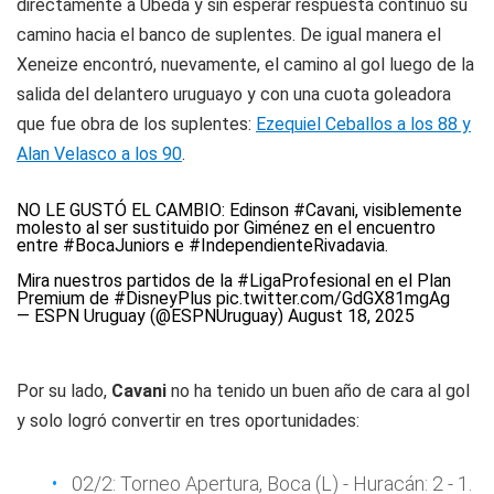
directamente a Úbeda y sin esperar respuesta continuó su
camino hacia el banco de suplentes. De igual manera el
Xeneize encontró, nuevamente, el camino al gol luego de la
salida del delantero uruguayo y con una cuota goleadora
que fue obra de los suplentes:
Ezequiel Ceballos a los 88 y
Alan Velasco a los 90
.
NO LE GUSTÓ EL CAMBIO: Edinson
#Cavani
, visiblemente
molesto al ser sustituido por Giménez en el encuentro
entre
#BocaJuniors
e
#IndependienteRivadavia
.
Mira nuestros partidos de la
#LigaProfesional
en el Plan
Premium de
#DisneyPlus
pic.twitter.com/GdGX81mgAg
— ESPN Uruguay (@ESPNUruguay)
August 18, 2025
Por su lado,
Cavani
no ha tenido un buen año de cara al gol
y solo logró convertir en tres oportunidades:
02/2: Torneo Apertura, Boca (L) - Huracán: 2 - 1.