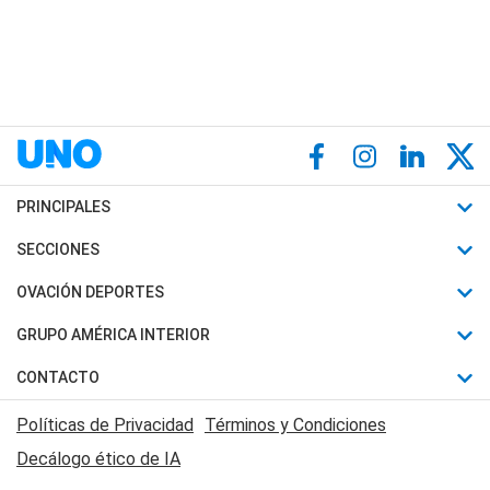
PRINCIPALES
Últimas Noticias
SECCIONES
Política
Horóscopo
OVACIÓN DEPORTES
Sociedad
Motores
Fútbol
GRUPO AMÉRICA INTERIOR
Policiales
Recetas
Mundial
Canal 7 en Vivo
CONTACTO
Judiciales
Trucos caseros
Automovilismo
Radio Nihuil
Acerca de Nosotros
Economia
Políticas de Privacidad
Términos y Condiciones
Series y Películas
Rugby
FM UNA
Contactanos
Decálogo ético de IA
Edictos y Solicitadas
Tenis
Radio Brava
Newsletter